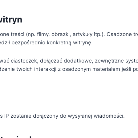
witryn
e treści (np. filmy, obrazki, artykuły itp.). Osadzone t
edził bezpośrednio konkretną witrynę.
ywać ciasteczek, dołączać dodatkowe, zewnętrzne syste
zenie twoich interakcji z osadzonym materiałem jeśli p
es IP zostanie dołączony do wysyłanej wiadomości.