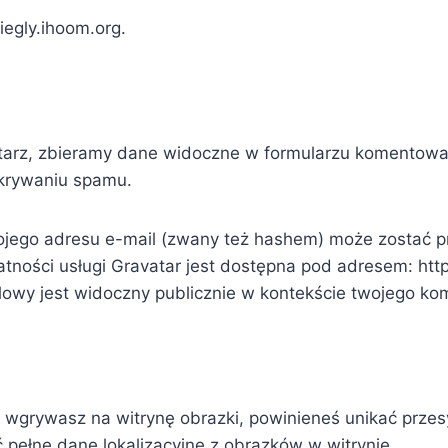
iegly.ihoom.org.
arz, zbieramy dane widoczne w formularzu komentowani
ykrywaniu spamu.
ego adresu e-mail (zwany też hashem) może zostać prz
tności usługi Gravatar jest dostępna pod adresem: http
lowy jest widoczny publicznie w kontekście twojego ko
 wgrywasz na witrynę obrazki, powinieneś unikać przesy
pełne dane lokalizacyjne z obrazków w witrynie.